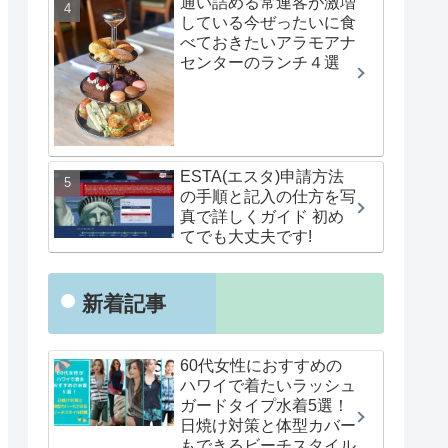
通い詰める常連客が激増
している今ぜったいに食
べておきたいアラモアナ
センターのランチ４選
ESTA(エスタ)申請方法
の手順と記入の仕方を写
真で詳しくガイド 初め
てでも大丈夫です!
新着記事
60代女性におすすめの
ハワイで着たいラッシュ
ガードタイプ水着5選！
日焼け対策と体型カバー
もできるビーチスタイル