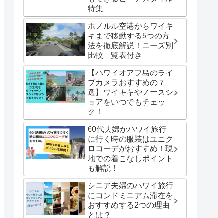
特集
ホノルル空港からワイキ
キまで移動する5つの方
法を徹底解説！ニーズ別
比較一覧表付き
【ハワイオアフ島のライ
ブカメラおすすめの７
選】ワイキキやノースシ
ョアをいつでもチェッ
ク！
60代夫婦がハワイ旅行
に行く時の服装はユニク
ロコーデがおすすめ！現
地での着こなしポイント
も解説！
シニア夫婦のハワイ旅行
にコンドミニアム滞在を
おすすめする2つの理由
とは？