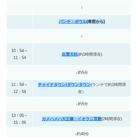
↓
パンチ・ボウル
(車窓から)
↓
10：54～
出雲大社
(約1時間滞在)
11：54
↓約5分
11：59～
チャイナタウン/ダウンタウン
(ランチで約1時間滞
12：59
在）
↓約5分
13：05～
カメハメハ大王像・イオラニ宮殿
(2時間滞在)
15：05
↓約40分