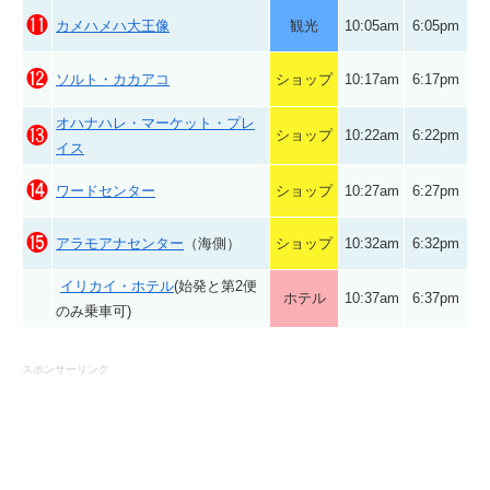
⓫
カメハメハ大王像
観光
10:05am
6:05pm
⓬
ソルト・カカアコ
ショップ
10:17am
6:17pm
オハナハレ・マーケット・プレ
⓭
ショップ
10:22am
6:22pm
イス
⓮
ワードセンター
ショップ
10:27am
6:27pm
⓯
アラモアナセンター
（海側）
ショップ
10:32am
6:32pm
イリカイ・ホテル
(始発と第2便
ホテル
10:37am
6:37pm
のみ乗車可)
スポンサーリンク