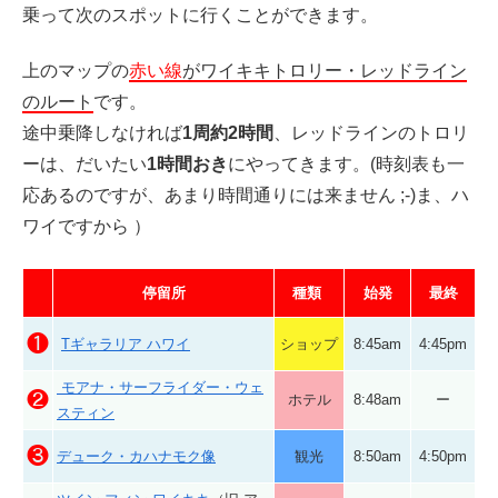
乗って次のスポットに行くことができます。
上のマップの
赤い線
がワイキキトロリー・レッドライン
のルート
です。
途中乗降しなければ
1周約2時間
、レッドラインのトロリ
ーは、だいたい
1時間おき
にやってきます。(時刻表も一
応あるのですが、あまり時間通りには来ません ;-)ま、ハ
ワイですから ）
停留所
種類
始発
最終
❶
Tギャラリア ハワイ
ショップ
8:45am
4:45pm
モアナ・サーフライダー・ウェ
❷
ホテル
8:48am
ー
スティン
❸
デューク・カハナモク像
観光
8:50am
4:50pm