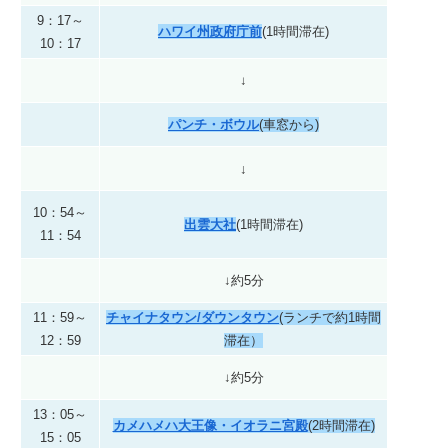
9：17～
ハワイ州政府庁前
(1時間滞在)
10：17
↓
パンチ・ボウル
(車窓から)
↓
10：54～
出雲大社
(1時間滞在)
11：54
↓約5分
11：59～
チャイナタウン/ダウンタウン
(ランチで約1時間
12：59
滞在）
↓約5分
13：05～
カメハメハ大王像・イオラニ宮殿
(2時間滞在)
15：05