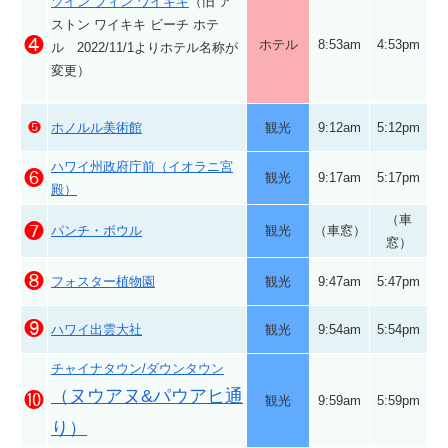
ツイン フィン ワイキキ
（旧 ア
ストン ワイキキ ビーチ ホテ
❹
ホテル
8:53am
4:53pm
ル 2022/11/1よりホテル名称が
変更）
❺
ホノルル美術館
観光
9:12am
5:12pm
ハワイ州政府庁前（イオラニ宮
❻
観光
9:17am
5:17pm
殿）
（車
❼
パンチ・ボウル
観光
（車窓）
窓）
❽
フォスター植物園
観光
9:47am
5:47pm
❾
ハワイ出雲大社
観光
9:54am
5:54pm
チャイナタウン/ダウンタウン
（ヌウアヌ&パウアヒ通
❿
観光
9:59am
5:59pm
り）