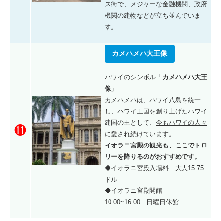
ス街で、メジャーな金融機関、政府
機関の建物などが立ち並んでいま
す。
カメハメハ大王像
ハワイのシンボル「
カメハメハ大王
像
」
カメハメハは、ハワイ八島を統一
し、ハワイ王国を創り上げたハワイ
建国の王として、
今もハワイの人々
⓫
に愛され続けています
。
イオラニ宮殿の観光も、ここでトロ
リーを降りるのがおすすめです。
◆イオラニ宮殿入場料 大人15.75
ドル
◆イオラニ宮殿開館
10:00~16:00 日曜日休館