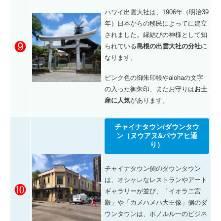
ハワイ出雲大社は、
1906年（明治39
年）
日本からの移民によってに建立
されました。縁結びの神様として知
❾
られている
島根の出雲大社の分社
に
なります。
ピンク色の御朱印帳やalohaの文字
の入った御朱印、またお守りは
お土
産に人気
があります。
チャイナタウン/ダウンタウ
ン（ヌウアヌ&パウアヒ通
り）
チャイナタウン側のダウンタウン
は、オシャレなレストランやアート
❿
ギャラリーが並び、「イオラニ宮
殿」や「カメハメハ大王像」側のダ
ウンタウンは、ホノルル一のビジネ