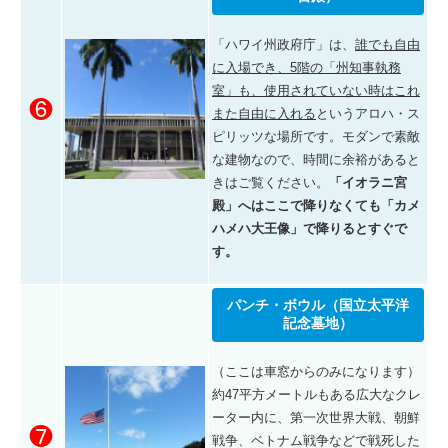
「ハワイ州政府庁」は、
誰でも自由
に入場でき、5階の「州知事執務
室」も、使用されていない時はこれ
❻
また自由に入れる
というアロハ・ス
ピリッツな場所です。モダンで素敵
な建物なので、時間に余裕があると
きはご覧ください。
「イオラニ宮
殿」へはここで降りなくても「カメ
ハメハ大王像」で降りるとすぐで
す。
パンチ・ボウル（国立太平洋
記念墓地）
（ここは車窓からのみになります）
約47平方メートルもある広大なクレ
ーター内に、第一次世界大戦、朝鮮
❼
戦争、ベトナム戦争などで戦死した