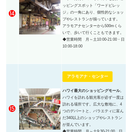
ッピングスポット「ワードビレッ
⓮
ジ」の一角にあり、個性的なショッ
プやレストランが揃っています。
アラモアナセンターから500mくら
いで、歩いて行くこともできます。
◆営業時間 月～土10:00-21:00・日
10:00-18:00
アラモアナ・センター
ハワイ最大のショッピングモール
。
ハワイを訪れる観光客が必ず一度は
訪れる場所です。広大な敷地に、4
⓯
つのデパートと、
バラエティに富ん
だ
340以上のショップやレストラン
が並んでいます。
◆営業時間 月～土9:30-21:00、日