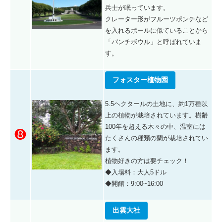
兵士が眠っています。
クレーター形がフルーツポンチなど
を入れるボールに似ていることから
「パンチボウル」と呼ばれていま
す。
フォスター植物園
5.5ヘクタールの土地に、約1万種以
上の植物が
栽培されています
。
樹齢
100年を超える木々の中、
温室には
❽
たくさんの種類の蘭が栽培されてい
ます。
植物好きの方は要チェック！
◆入場料：大人5ドル
◆開館：9:00~16:00
出雲大社