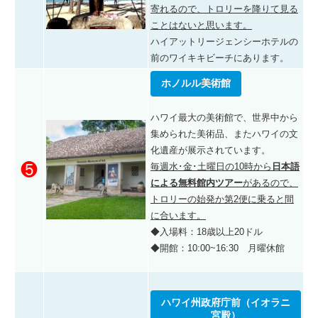
寄れるので、トロリーを降りて見る
ことはないと思います。
ハイアットリージェンシーホテルの
前のワイキキビーチにあります。
ホノルル美術館
ハワイ最大の美術館で、世界中から
集められた美術品、またハワイの文
化遺産が展示されています。
❺
毎週水･金･土曜日の10時から
日本語
による無料館内ツアー
があるので、
トロリーの始発か第2便に乗ると間
に合います。
◆入場料：18歳以上20ドル
◆開館：10:00~16:30 月曜休館
ハワイ州政府庁前（イオラニ
宮殿）