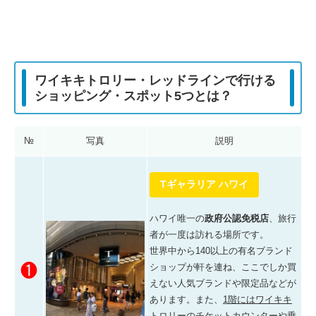
ワイキキトロリー・レッドラインで行ける
ショッピング・スポット5つとは？
№
写真
説明
Tギャラリア ハワイ
ハワイ唯一の
政府公認免税店
、
旅行
者が一度は訪れる場所です
。
世界中から140以上の有名ブランド
❶
ショップが軒を連ね、ここでしか買
えない人気ブランドや限定品などが
あります。また、
1階にはワイキキ
トロリーのチケットカウンターや乗