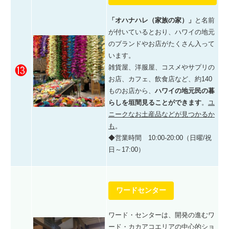
「オハナハレ（家族の
家）」
と名前
が付いているとおり、ハワイの地元
のブランドやお店がたくさん入って
います。
雑貨屋、洋服屋、コスメやサプリの
⓭
お店、
カフェ、飲食店
など、
約140
ものお店から、
ハワイの地元民の暮
らしを垣間見ることができます
。
ユ
ニークなお土産品などが見つかるか
も
。
◆営業時間 10:00-20:00（日曜/祝
日～17:00）
ワードセンター
ワード・センターは、
開発の進むワ
ード・カカアコエリアの中心的ショ