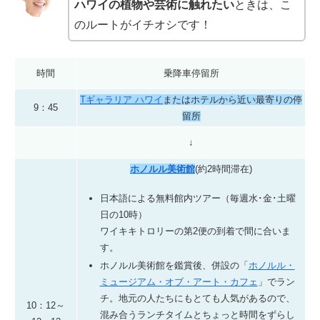
ハワイの植物や芸術に触れたい
ときは、こ
のルートがイチオシです！
時間
乗降車停留所
Tギャラリア ハワイ
またはホテルから近い最寄りの停
9：45
留所
↓
ホノルル美術館
(約2時間滞在)
日本語による無料館内ツアー（
毎週水･金･土曜
日の10時）
ワイキキトロリーの第2便の到着で間に合いま
す。
ホノルル美術館を鑑賞後、併設の「
ホノルル・
ミュージアム・オブ・アート・カフェ
」でラン
チ。地元の人たちにもとても人気があるので、
10：12～
混み合うランチタイムとちょっと時間をずらし