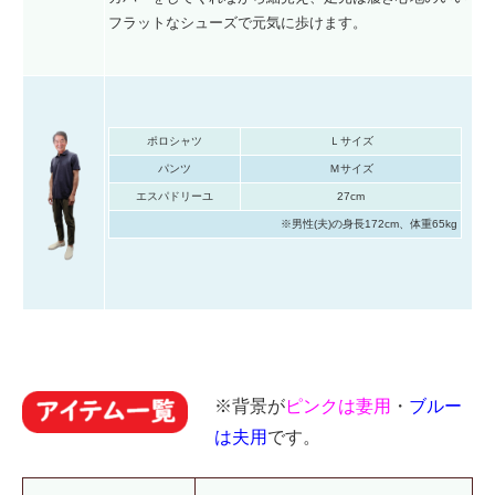
フラットなシューズで元気に歩けます。
ポロシャツ
Ｌサイズ
パンツ
Ｍサイズ
エスパドリーユ
27cm
※男性(夫)の身長172cm、体重65kg
※背景が
ピンクは妻用
・
ブルー
は夫用
です。