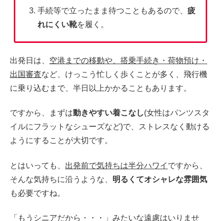
手続等で立ったまま待つこともあるので、
疲
れにくい靴
を履く。
出発日は、
空港までの移動や、搭乗手続き・荷物預け・
出国審査
など、けっこう忙しく歩くことが多く、飛行機
に乗り込むまで、半日以上かかることもあります。
ですから、まずは
動きやすい着こなし
(女性はパンツスタ
イルにフラットなシューズなど)で、ストレスなく動ける
ようにすることが大切です。
とはいっても、
出発前で気持ちは半分ハワイ
ですから、
そんな気持ちに沿うような、
明るくてオシャレな雰囲気
も必要ですね。
「もうシニアだから・・・」みたいな遠慮はいりませ