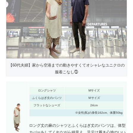
【60代夫婦】家から空港までの動きやすくてオシャレなユニクロの
服着こなし⓵
ロングシャツ
Mサイズ
ふくらはぎ丈のパンツ
Ｍサイズ
フラットなシューズ
24cm
※女性(私)の身長162cm、体重50kg
ロング丈の麻のシャツとふくらはぎ丈のパンツは、体型
カバーをしてくれながら細見え、足元は履き心地のいい