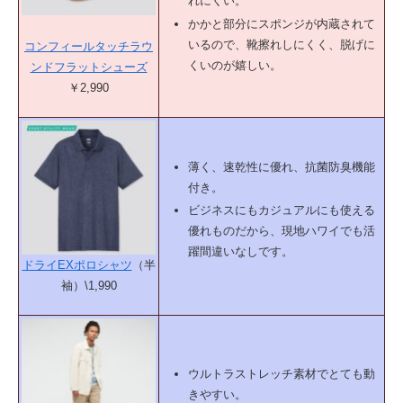
れにくい。
かかと部分にスポンジが内蔵されて
いるので、靴擦れしにくく、脱げに
コンフィールタッチラウ
くいのが嬉しい。
ンドフラットシューズ
￥2,990
薄く、速乾性に優れ、抗菌防臭機能
付き。
ビジネスにもカジュアルにも使える
優れものだから、現地ハワイでも活
躍間違いなしです。
ドライEXポロシャツ
（半
袖）\1,990
ウルトラストレッチ素材でとても動
きやすい。