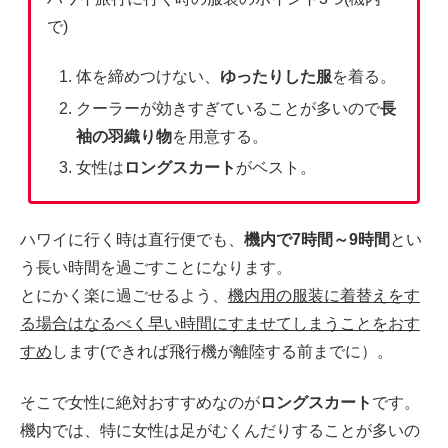
で)
体を締めつけない、
ゆったりした服
を着る。
クーラーが効きすぎていることが多いので
長
袖の羽織り物
を用意する。
女性は
ロングスカート
がベスト。
ハワイに行く時は直行便でも、
機内で7時間～9時間
とい
う長い時間を過ごすことになります。
とにかく楽に過ごせるよう、
機内用の服装に着替えをす
る場合はなるべく早い時間にすませてしまうことをおす
すめ
します(できれば飛行機が離陸する前までに）。
そこで女性に絶対おすすめなのが
ロングスカート
です。
機内では、特に女性は足がむくんだりすることが多いの