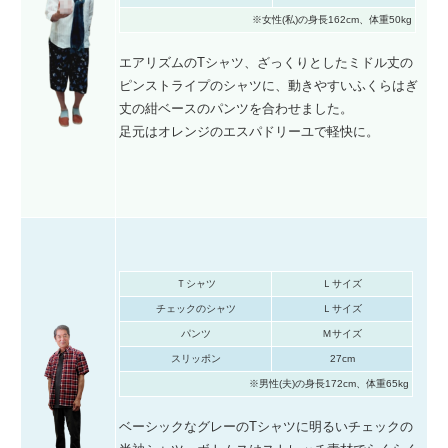
※女性(私)の身長162cm、体重50kg
エアリズムのTシャツ、ざっくりとしたミドル丈の
ピンストライプのシャツに、動きやすいふくらはぎ
丈の紺ベースのパンツを合わせました。
足元はオレンジのエスパドリーユで軽快に。
Ｔシャツ
Ｌサイズ
チェックのシャツ
Ｌサイズ
パンツ
Ｍサイズ
スリッポン
27cm
※男性(夫)の身長172cm、体重65kg
ベーシックなグレーのTシャツに明るいチェックの