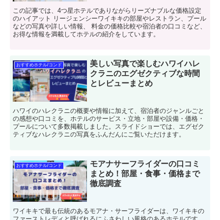
この記事では、4つ星ホテルでありながらリーズナブルな価格設定
のハイアット リージェンシーワイキキの部屋やレストラン、プール
などの写真や詳しい情報、 料金の価格比較や宿泊者の口コミなど、
お得な情報を満載してホテルの紹介をしています。
美しい写真で楽しむハワイハレ
おすすめホテル/コンド
クラニのエグゼクティブな時間
とレビューまとめ
ハワイのハレクラニの概要や情報に加えて、宿泊者のジャンルごと
の感想や口コミを、ホテルのサービス・立地・部屋や設備・価格・
プールについて多数掲載しました。スライドショーでは、エグゼク
ティブなハレクラニの写真をふんだんにご覧いただけます。
モアナサーフライダーの口コミ
おすすめホテル/コンド
まとめ！部屋・食事・価格まで
徹底調査
ワイキキで最も伝統のあるモアナ・サーフライダーは、ワイキキの
ファーストレディと呼ばれるにふさわしい風格のあるホテルです。