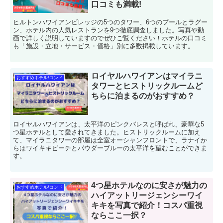
口コミも満載!
ヒルトンハワイアンビレッジの5つのタワー、6つのプールとラグー
ン、ホテル内の人気レストランを9つ徹底調査しました。写真や動
画で詳しく説明していますのでぜひご覧ください！ホテルの口コミ
も「施設・立地・サービス・価格」別に多数掲載しています。
ロイヤルハワイアンはマイラニ
おすすめホテル/コンド
タワーとヒストリックルームど
ちらに泊まるのがおすすめ？
ロイヤルハワイアンは、太平洋のピンクパレスと呼ばれ、豪華な5
つ星ホテルとして愛されてきました。ヒストリックルームに加え
て、マイラニタワーの部屋は全室オーシャンフロントで、ラナイか
らはワイキキビーチとパウダーブルーの太平洋を望むことができま
す。
4つ星ホテルなのに安さが魅力の
おすすめホテル/コンド
ハイアットリージェンシーワイ
キキを写真で紹介！コスパ重視
ならここ一択？