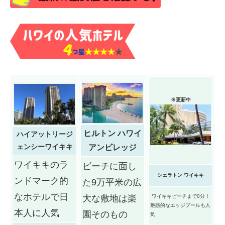
※更新中
ヒルトン ハワイ
ハイアットリージ
ェンシーワイキキ
アンビレッジ
ワイキキのラ
ビーチに面し
シェラトン ワイキキ
ンドマーク的
た9万平米の広
なホテルで日
大な敷地は楽
ワイキキビーチまで0分！
魅惑的なエッジプールも人
本人に人気
園そのもの
気