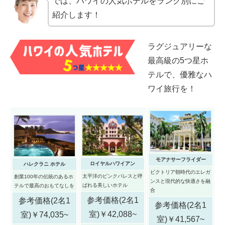
では、ハワイの人気ホテルをランク別にご
紹介します！
ラグジュアリーな
最高級の5つ星ホ
テルで、優雅なハ
ワイ旅行を！
モアナサーフライダー
ロイヤルハワイアン
ハレクラニ ホテル
ビクトリア朝時代のエレガ
太平洋のピンクパレスと呼
創業100年の伝統のあるホ
ンスと現代的な快適さを融
ばれる美しいホテル
テルで最高のおもてなしを
合
参考価格(2名1
参考価格(2名1
参考価格(2名1
室)￥42,088~
室)￥74,035~
室)￥41,567~