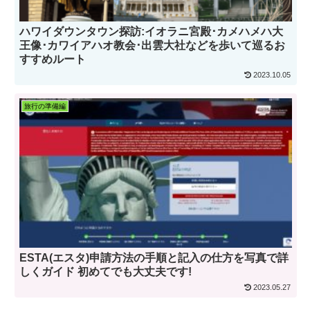
ハワイダウンタウン探訪:イオラニ宮殿･カメハメハ大
王像･カワイアハオ教会･出雲大社などを歩いて巡るお
すすめルート
2023.10.05
旅行の準備編
ESTA(エスタ)申請方法の手順と記入の仕方を写真で詳
しくガイド 初めてでも大丈夫です!
2023.05.27