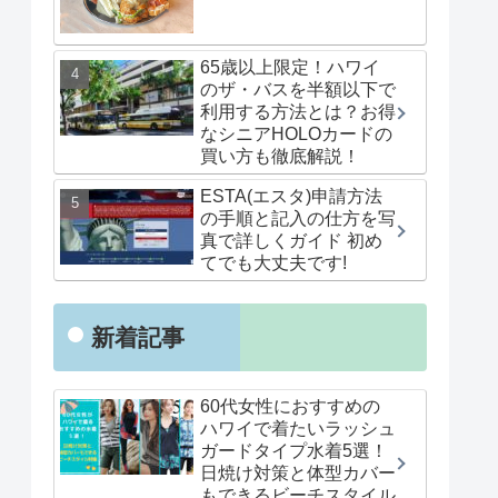
65歳以上限定！ハワイ
のザ・バスを半額以下で
利用する方法とは？お得
なシニアHOLOカードの
買い方も徹底解説！
ESTA(エスタ)申請方法
の手順と記入の仕方を写
真で詳しくガイド 初め
てでも大丈夫です!
新着記事
60代女性におすすめの
ハワイで着たいラッシュ
ガードタイプ水着5選！
日焼け対策と体型カバー
もできるビーチスタイル