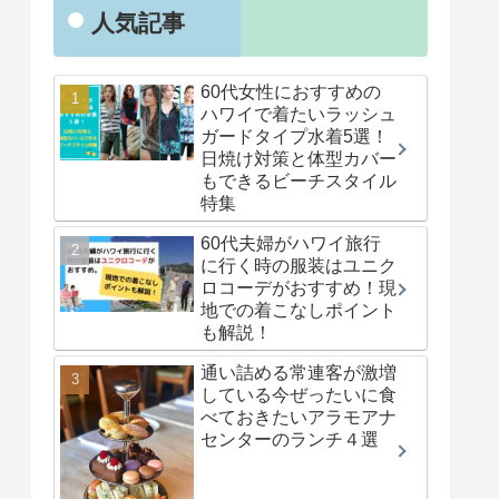
人気記事
60代女性におすすめの
ハワイで着たいラッシュ
ガードタイプ水着5選！
日焼け対策と体型カバー
もできるビーチスタイル
特集
60代夫婦がハワイ旅行
に行く時の服装はユニク
ロコーデがおすすめ！現
地での着こなしポイント
も解説！
通い詰める常連客が激増
している今ぜったいに食
べておきたいアラモアナ
センターのランチ４選