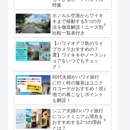
特集
ホノルル空港からワイキ
キまで移動する5つの方
法を徹底解説！ニーズ別
比較一覧表付き
【ハワイオアフ島のライ
ブカメラおすすめの７
選】ワイキキやノースシ
ョアをいつでもチェッ
ク！
60代夫婦がハワイ旅行
に行く時の服装はユニク
ロコーデがおすすめ！現
地での着こなしポイント
も解説！
シニア夫婦のハワイ旅行
にコンドミニアム滞在を
おすすめする2つの理由
とは？