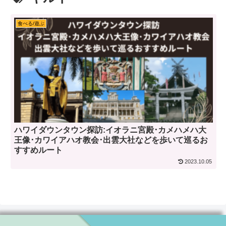
食べる/遊ぶ
ハワイダウンタウン探訪:イオラニ宮殿･カメハメハ大
王像･カワイアハオ教会･出雲大社などを歩いて巡るお
すすめルート
2023.10.05